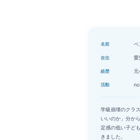
ペ
名前
愛
在住
元
経歴
n
活動
学級崩壊のクラ
いいのか」分か
定感の低い子ど
きました。