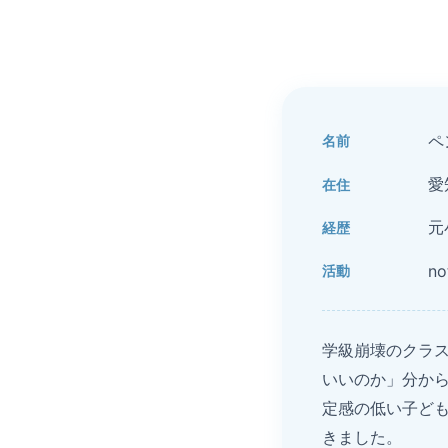
ペ
名前
愛
在住
元
経歴
n
活動
学級崩壊のクラ
いいのか」分か
定感の低い子ど
きました。