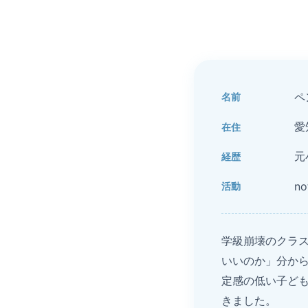
ペ
名前
愛
在住
元
経歴
n
活動
学級崩壊のクラ
いいのか」分か
定感の低い子ど
きました。